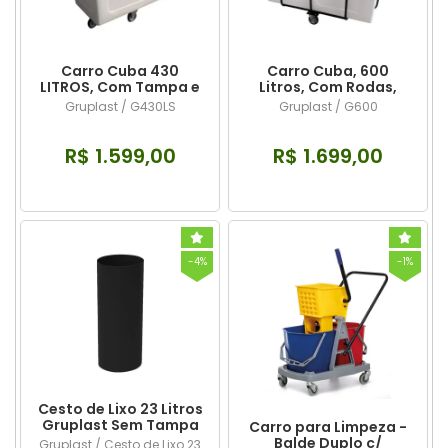
Carro Cuba 430
Carro Cuba, 600
LITROS, Com Tampa e
Litros, Com Rodas,
Suporte
Sem Tampa
Gruplast / G430LS
Gruplast / G600
R$ 1.599,00
R$ 1.699,00
-4%
-1%
Cesto de Lixo 23 Litros
Gruplast Sem Tampa
Carro para Limpeza -
Preta
Balde Duplo c/
Gruplast / Cesto de Lixo 23