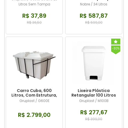
Espremedor - 34 litros
Litros Sem Tampa
Nobre / 34 Litros
- Nobre
R$ 37,89
R$ 587,87
R$ 36,50
R$ 599,00
-30%
Carro Cuba, 600
Lixeira Plástica
Litros, Com Estrutura,
Retangular 100 Litros
Completo
Com Pedal Branca
Gruplast / G600E
Gruplast / M100B
R$ 277,67
R$ 2.799,00
R$ 399,00