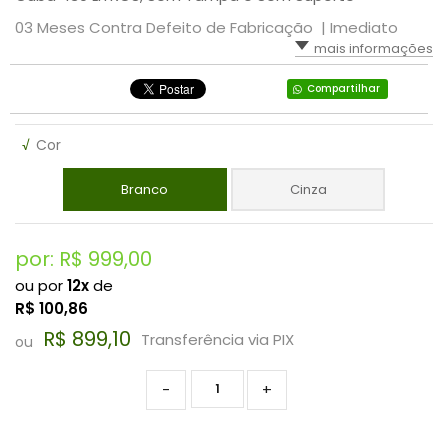
VASSOURA
LIXEIRA SEM TAMPA
DESINFETANTE UP PRO
03 Meses Contra Defeito de Fabricação |
Imediato
mais informações
WD-40
LIXEIRAS BASCULANTE- GRUPLAST
DETERGENTE UP PRO EXPERT
Compartilhar
SUPORTE PARA COPO DESCARTÁVEL
LAVANDERIA
√
Cor
SABONETE LIQUIDO
Branco
Cinza
USO GERAL
por: R$
999,00
ou por
12x
de
R$
100,86
R$ 899,10
Transferência via PIX
ou
-
+