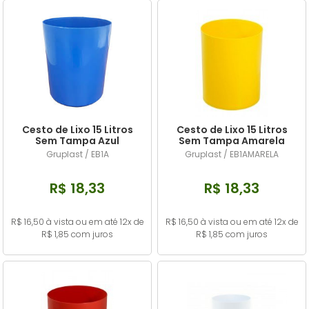
VASSOURA
LIXEIRA SEM TAMPA
DESINFETANTE UP PRO
WD-40
LIXEIRAS BASCULANTE- GRUPLAST
DETERGENTE UP PRO EXPERT
SUPORTE PARA COPO DESCARTÁVEL
LAVANDERIA
SABONETE LIQUIDO
Cesto de Lixo 15 Litros
Cesto de Lixo 15 Litros
Sem Tampa Azul
Sem Tampa Amarela
USO GERAL
Gruplast / EB1A
Gruplast / EB1AMARELA
R$ 18,33
R$ 18,33
R$ 16,50 à vista ou em até 12x de
R$ 16,50 à vista ou em até 12x de
R$ 1,85 com juros
R$ 1,85 com juros