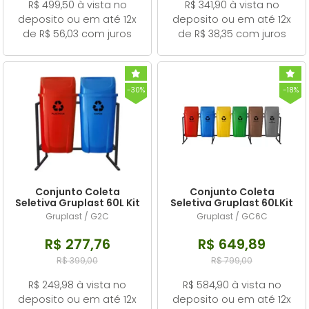
R$ 499,50 à vista no
R$ 341,90 à vista no
deposito ou em até 12x
deposito ou em até 12x
de R$ 56,03 com juros
de R$ 38,35 com juros
-30%
-18%
Conjunto Coleta
Conjunto Coleta
Seletiva Gruplast 60L Kit
Seletiva Gruplast 60LKit
com 2 Lixeiras.
com 6 Lixeiras
Gruplast / G2C
Gruplast / GC6C
R$ 277,76
R$ 649,89
R$ 399,00
R$ 799,00
R$ 249,98 à vista no
R$ 584,90 à vista no
deposito ou em até 12x
deposito ou em até 12x