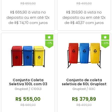
R$ 859,90
R$ 499,00
R$ 665,90 à vista no
R$ 359,90 à vista no
deposito ou em até 12x
deposito ou em até 12x
de R$ 74,70 com juros
de R$ 40,37 com juros
-17%
-23%
Conjunto Coleta
Conjunto de coleta
Seletiva 100L com 03
seletiva de 60L Gruplast
lixeiras
Kit com 03 lixeiras.
Gruplast / C100L3
Gruplast / G3C
R$ 555,00
R$ 379,89
R$ 669,00
R$ 499,00