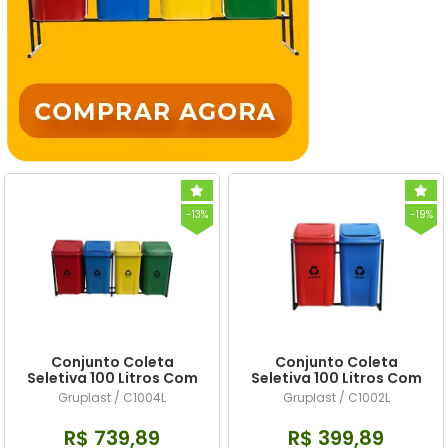
-13%
-19%
Conjunto Coleta
Conjunto Coleta
Seletiva 100 Litros Com
Seletiva 100 Litros Com
04 Lixeiras
02 Lixeiras
Gruplast / C1004L
Gruplast / C1002L
R$ 739,89
R$ 399,89