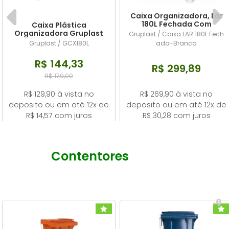
VASSOURA
LIXEIRA SEM TAMPA
DESINFETANTE UP PRO
Caixa Organizadora, Lar
180L Fechada Com
Caixa Plástica
Tampa Branca
Organizadora Gruplast
Gruplast / Caixa LAR 180L Fech
WD-40
LIXEIRAS BASCULANTE- GRUPLAST
DETERGENTE UP PRO EXPERT
180L Empilhavel Preta
Gruplast / GCX180L
ada-Branca
Sem Tampa
SUPORTE PARA COPO DESCARTÁVEL
LAVANDERIA
R$ 144,33
R$ 299,89
R$ 179,00
SABONETE LIQUIDO
R$ 129,90 à vista no
R$ 269,90 à vista no
deposito ou em até 12x de
deposito ou em até 12x de
USO GERAL
R$ 14,57 com juros
R$ 30,28 com juros
Contentores
-
Contentores