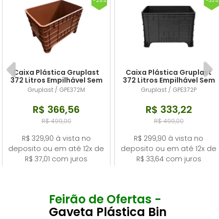
-26%
-33%
Caixa Plástica Gruplast
Caixa Plástica Gruplast
372 Litros Empilhável Sem
372 Litros Empilhável Sem
Tampa Marrom
Tampa Preta
Gruplast / GPE372M
Gruplast / GPE372P
R$ 366,56
R$ 333,22
R$ 499,00
R$ 499,00
R$ 329,90 à vista no
R$ 299,90 à vista no
deposito ou em até 12x de
deposito ou em até 12x de
R$ 37,01 com juros
R$ 33,64 com juros
Feirão de Ofertas -
Gaveta Plástica Bin