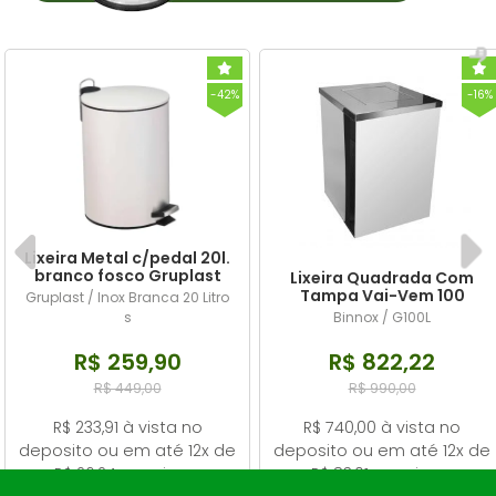
-42%
-16%
Lixeira Metal c/pedal 20l.
branco fosco Gruplast
Lixeira Quadrada Com
Tampa Vai-Vem 100
Gruplast / Inox Branca 20 Litro
Litros Binnox
s
Binnox / G100L
R$ 259,90
R$ 822,22
R$ 449,00
R$ 990,00
R$ 233,91 à vista no
R$ 740,00 à vista no
deposito ou em até 12x de
deposito ou em até 12x de
R$ 26,24 com juros
R$ 83,01 com juros