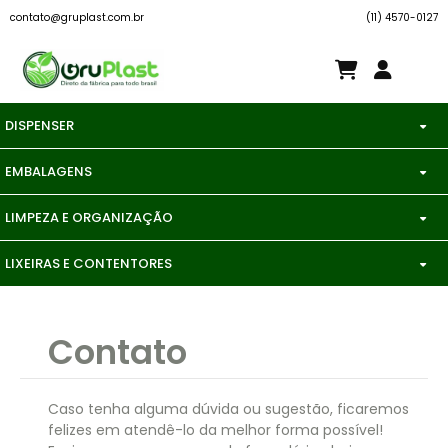
contato@gruplast.com.br
(11) 4570-0127
DISPENSER
EMBALAGENS
DISPENSER
LIMPEZA E ORGANIZAÇÃO
COPO DESCARTÁVEL
PAPEL HIGIÊNICO
LIXEIRAS E CONTENTORES
CAIXA DE CORREIOS
ENVELOPE DE SEGURANÇA
PAPEL TOALHA
CAIXA 372 LITROS
CAIXA ORGANIZADORA
PAPEL HIGIÊNICO
SABONETE LIQUIDO
Contato
CAIXA PLÁSTICA
CAIXAS VAZADA AGRÍCOLA
PAPEL TOALHA INTERFOLHA
SUPORTE EM AÇO INOX
CARRO CUBA
CARRINHO DE ARMAZENAGEM
PLÁSTICO BOLHA
Caso tenha alguma dúvida ou sugestão, ficaremos
felizes em atendê-lo da melhor forma possível!