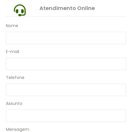
Atendimento Online
VASSOURA
LIXEIRA SEM TAMPA
DESINFETANTE UP PRO
WD-40
LIXEIRAS BASCULANTE- GRUPLAST
DETERGENTE UP PRO EXPERT
Nome
SUPORTE PARA COPO DESCARTÁVEL
LAVANDERIA
SABONETE LIQUIDO
E-mail
USO GERAL
Telefone
Assunto
Mensagem