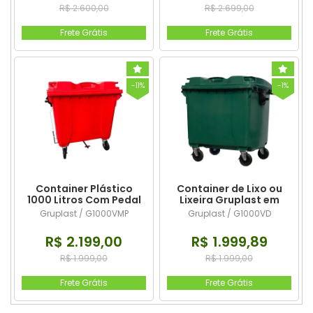
R$ 2.600,00
R$ 2.699,00
Frete Grátis
Frete Grátis
-11%
-1%
Container Plástico
Container de Lixo ou
1000 Litros Com Pedal
Lixeira Gruplast em
Vermelho
Plástico 1000L Verde
Gruplast / G1000VMP
Gruplast / G1000VD
R$ 2.199,00
R$ 1.999,89
R$ 1.999,00
R$ 1.999,00
Frete Grátis
Frete Grátis