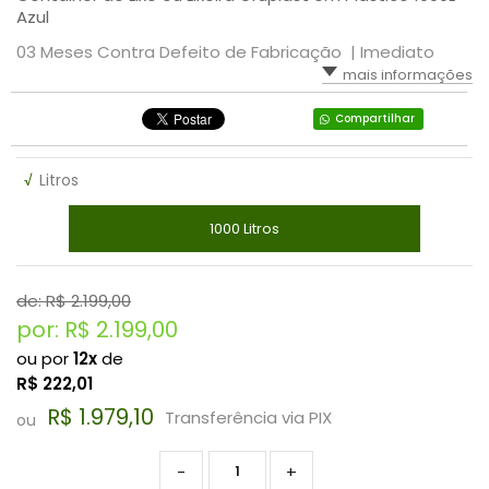
Azul
VASSOURA
LIXEIRA SEM TAMPA
DESINFETANTE UP PRO
03 Meses Contra Defeito de Fabricação |
Imediato
mais informações
WD-40
LIXEIRAS BASCULANTE- GRUPLAST
DETERGENTE UP PRO EXPERT
Compartilhar
SUPORTE PARA COPO DESCARTÁVEL
LAVANDERIA
√
Litros
SABONETE LIQUIDO
1000 Litros
USO GERAL
de: R$
2.199,00
por: R$
2.199,00
ou por
12x
de
R$
222,01
R$ 1.979,10
Transferência via PIX
ou
-
+