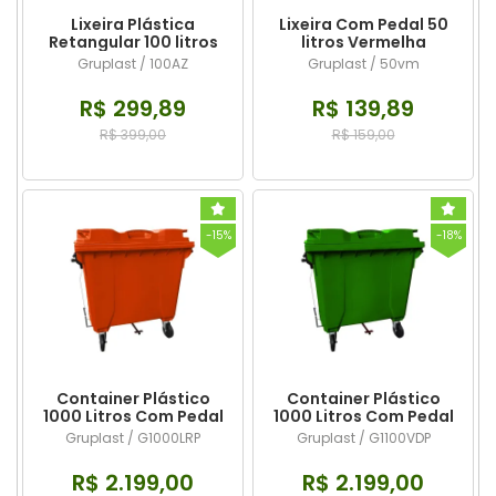
Lixeira Plástica
Lixeira Com Pedal 50
Retangular 100 litros
litros Vermelha
Azul Com Pedal
Gruplast / 100AZ
Gruplast / 50vm
R$ 299,89
R$ 139,89
R$ 399,00
R$ 159,00
-15%
-18%
Container Plástico
Container Plástico
1000 Litros Com Pedal
1000 Litros Com Pedal
Laranja
Verde
Gruplast / G1000LRP
Gruplast / G1100VDP
R$ 2.199,00
R$ 2.199,00