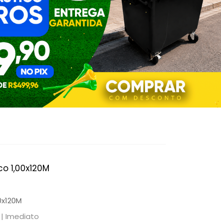
co 1,00x120M
0x120M
 |
Imediato